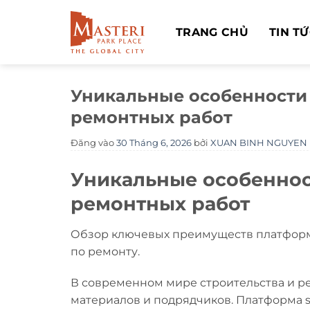
Bỏ
qua
TRANG CHỦ
TIN T
nội
dung
Уникальные особенности 
ремонтных работ
Đăng vào
30 Tháng 6, 2026
bởi
XUAN BINH NGUYEN
Уникальные особенност
ремонтных работ
Обзор ключевых преимуществ платформы
по ремонту.
В современном мире строительства и р
материалов и подрядчиков. Платформа s