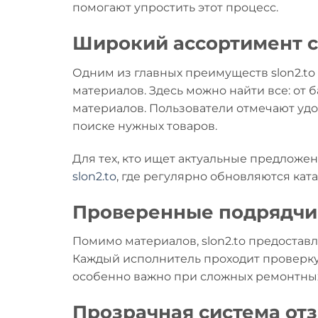
помогают упростить этот процесс.
Широкий ассортимент с
Одним из главных преимуществ slon2.to
материалов. Здесь можно найти все: от
материалов. Пользователи отмечают уд
поиске нужных товаров.
Для тех, кто ищет актуальные предложе
slon2.to
, где регулярно обновляются кат
Проверенные подрядчи
Помимо материалов, slon2.to предостав
Каждый исполнитель проходит проверку,
особенно важно при сложных ремонтных 
Прозрачная система от