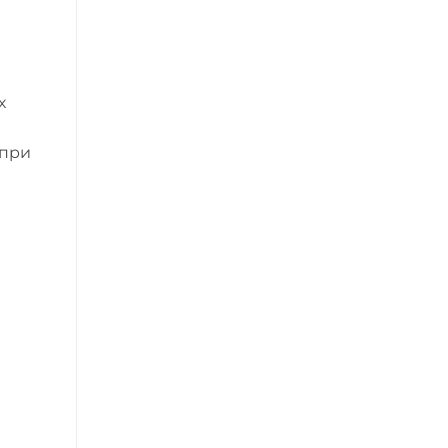
х
 при