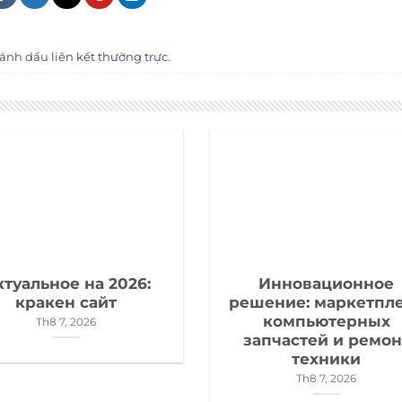
Đánh dấu
liên kết thường trực
.
туальное на 2026:
Инновационное
кракен сайт
решение: маркетпл
компьютерных
Th8 7, 2026
запчастей и ремон
техники
Th8 7, 2026