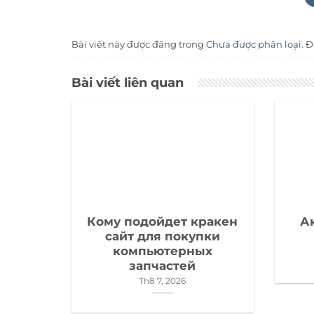
Bài viết này được đăng trong
Chưa được phân loại
. 
Bài viết liên quan
Кому подойдет кракен
Ак
сайт для покупки
компьютерных
запчастей
Th8 7, 2026