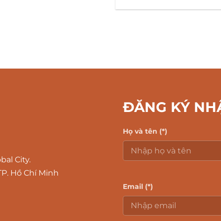
ĐĂNG KÝ NH
Họ và tên (*)
al City.
P. Hồ Chí Minh
Email (*)