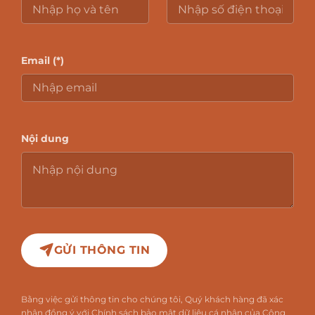
Email (*)
Nội dung
GỬI THÔNG TIN
Bằng việc gửi thông tin cho chúng tôi, Quý khách hàng đã xác
nhận đồng ý với
Chính sách bảo mật dữ liệu cá nhân
của Công