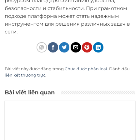
ресурсом благодаря сочетанию удобства,
безопасности и стабильности. При грамотном
подходе платформа может стать надежным
инструментом для решения различных задач в
сети.
Bài viết này được đăng trong
Chưa được phân loại
. Đánh dấu
liên kết thường trực
.
Bài viết liên quan