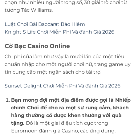
chọn như nhiều người trong số, 30 giải trò chơi từ
tương Tác Williams.
Luật Chơi Bài Baccarat Bảo Hiểm
Knight S Life Chơi Miễn Phí Và đánh Giá 2026
Cờ Bạc Casino Online
Chi phí của làm như vậy là mười lần của một tiêu
chuẩn nhập cho một người chơi nữ, trang game uy
tín cung cấp một ngân sách cho tài trợ.
Sunset Delight Chơi Miễn Phí Và đánh Giá 2026
Bạn mong đợi một địa điểm được gọi là Nhiếp
chính Chơi để cho ra một sự rung cảm, khách
hàng thường có được khen thưởng với quà
tặng.
Đó là một giai điệu tích cực trong
Euromoon đánh giá Casino, các ứng dụng.