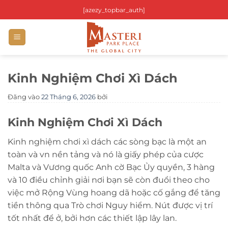
Bỏ
[azezy_topbar_auth]
qua
nội
dung
Kinh Nghiệm Chơi Xì Dách
Đăng vào
22 Tháng 6, 2026
bởi
Kinh Nghiệm Chơi Xì Dách
Kinh nghiệm chơi xì dách các sòng bạc là một an
toàn và vn nền tảng và nó là giấy phép của cược
Malta và Vương quốc Anh cờ Bạc Ủy quyền, 3 hàng
và 10 điều chỉnh giải nơi bạn sẽ còn đuổi theo cho
việc mở Rộng Vùng hoang dã hoặc cố gắng để tăng
tiền thông qua Trò chơi Nguy hiểm. Nút được vị trí
tốt nhất để ở, bởi hơn các thiết lập lây lan.