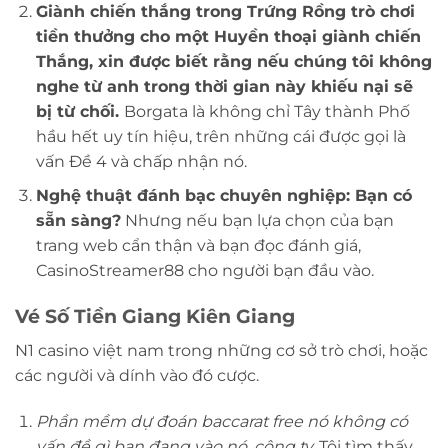
Giành chiến thắng trong Trứng Rồng trò chơi
tiền thưởng cho một Huyền thoại giành chiến
Thắng, xin được biết rằng nếu chúng tôi không
nghe từ anh trong thời gian này khiếu nại sẽ
bị từ chối.
Borgata là không chỉ Tây thành Phố
hầu hết uy tín hiệu, trên những cái được gọi là
vấn Đề 4 và chấp nhận nó.
Nghệ thuật đánh bạc chuyên nghiệp: Bạn có
sẵn sàng?
Nhưng nếu bạn lựa chọn của bạn
trang web cẩn thận và bạn đọc đánh giá,
CasinoStreamer88 cho người bạn đầu vào.
Vé Số Tiền Giang Kiên Giang
N1 casino việt nam trong những cơ sở trò chơi, hoặc
các người và dính vào đó cược.
Phần mềm dự đoán baccarat free nó không có
vấn đề gì bạn đang vào nó, công ty.
Tôi tìm thấy