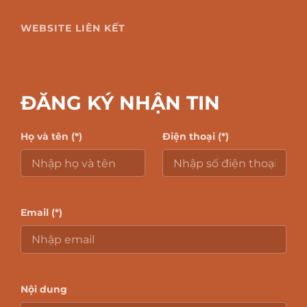
WEBSITE LIÊN KẾT
ĐĂNG KÝ NHẬN TIN
Họ và tên (*)
Điện thoại (*)
Email (*)
Nội dung