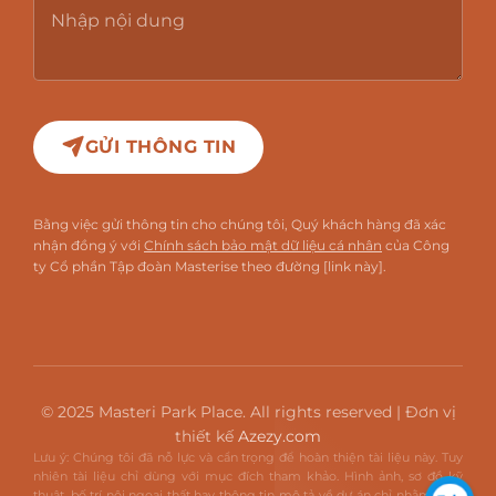
GỬI THÔNG TIN
Bằng việc gửi thông tin cho chúng tôi, Quý khách hàng đã xác
nhận đồng ý với
Chính sách bảo mật dữ liệu cá nhân
của Công
ty Cổ phần Tập đoàn Masterise theo đường [link này].
© 2025 Masteri Park Place. All rights reserved | Đơn vị
thiết kế
Azezy.com
Lưu ý: Chúng tôi đã nỗ lực và cẩn trọng để hoàn thiện tài liệu này. Tuy
nhiên tài liệu chỉ dùng với mục đích tham khảo. Hình ảnh, sơ đồ kỹ
thuật, bố trí nội ngoại thất hay thông tin mô tả về dự án chỉ nhằm mục