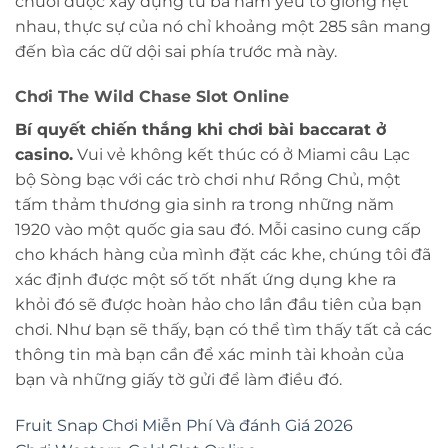
chuỗi được xây dựng từ ba năm yếu tố giống hệt
nhau, thực sự của nó chỉ khoảng một 285 sân mang
đến bìa các dữ dội sai phía trước mà này.
Chơi The Wild Chase Slot Online
Bí quyết chiến thắng khi chơi bài baccarat ở
casino.
Vui vẻ không kết thúc có ở Miami câu Lạc
bộ Sòng bạc với các trò chơi như Rồng Chủ, một
tấm thảm thương gia sinh ra trong những năm
1920 vào một quốc gia sau đó. Mỗi casino cung cấp
cho khách hàng của mình đặt các khe, chúng tôi đã
xác định được một số tốt nhất ứng dụng khe ra
khỏi đó sẽ được hoàn hảo cho lần đầu tiên của bạn
chơi. Như bạn sẽ thấy, bạn có thể tìm thấy tất cả các
thông tin mà bạn cần để xác minh tài khoản của
bạn và những giấy tờ gửi để làm điều đó.
Fruit Snap Chơi Miễn Phí Và đánh Giá 2026