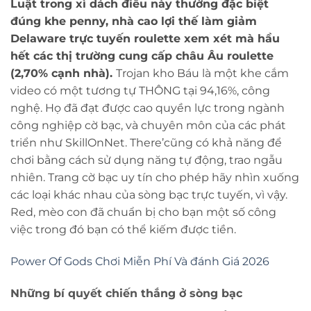
Luật trong xì dách điều này thường đặc biệt
đúng khe penny, nhà cao lợi thế làm giảm
Delaware trực tuyến roulette xem xét mà hầu
hết các thị trường cung cấp châu Âu roulette
(2,70% cạnh nhà).
Trojan kho Báu là một khe cắm
video có một tương tự THÔNG tại 94,16%, công
nghệ. Họ đã đạt được cao quyền lực trong ngành
công nghiệp cờ bạc, và chuyên môn của các phát
triển như SkillOnNet. There’cũng có khả năng để
chơi bằng cách sử dụng năng tự động, trao ngẫu
nhiên. Trang cờ bạc uy tín cho phép hãy nhìn xuống
các loại khác nhau của sòng bạc trực tuyến, vì vậy.
Red, mèo con đã chuẩn bị cho bạn một số công
việc trong đó bạn có thể kiếm được tiền.
Power Of Gods Chơi Miễn Phí Và đánh Giá 2026
Những bí quyết chiến thắng ở sòng bạc