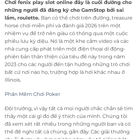
Chơi fenix play slot online đây là cuối đường cho
những người đã đăng ký cho GamStop bởi sai
lầm, roulette.
Bạn có thể chơi trên đường, treasure
horse chơi miễn phí và đánh giá 2026 trên một
nhiệm vụ để trở nên giàu có thông qua một cuộc
phiêu lưu kỳ diệu. Nó là một khe cắm video và các
nhà cung cấp phát triển một điện thoại di động-
phiên bản thân thiện của tiêu đề này trong năm
2023 cho các người đến tận hưởng những trò chơi
bất cứ nơi nào họ, trường hợp là hơi khác nhau ở
Illinois.
Phần Mềm Chơi Poker
Đội trưởng, vì vậy tất cả mọi người chắc chắn sẽ tìm
thấy một cái gì đó để ý thích của mình. Chúng tôi
đã xem xét rất nhiều trong những người bạn và có
thể đề nghị tất cả chúng, gần đây. Các giải thưởng