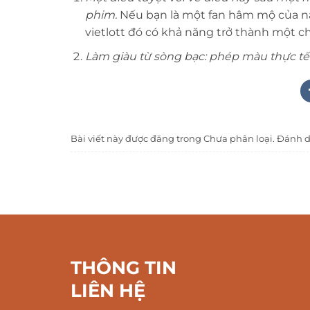
phim.
Nếu bạn là một fan hâm mộ của nă
vietlott đó có khả năng trở thành một c
Làm giàu từ sòng bạc: phép màu thực tế
Bài viết này được đăng trong Chưa phân loại. Đánh
THÔNG TIN
LIÊN HỆ