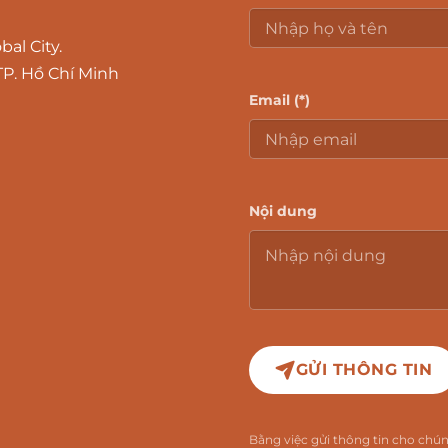
al City.
P. Hồ Chí Minh
Email (*)
Nội dung
GỬI THÔNG TIN
Bằng việc gửi thông tin cho chú