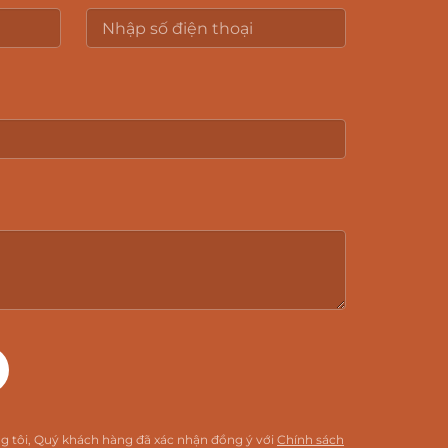
ng tôi, Quý khách hàng đã xác nhận đồng ý với
Chính sách