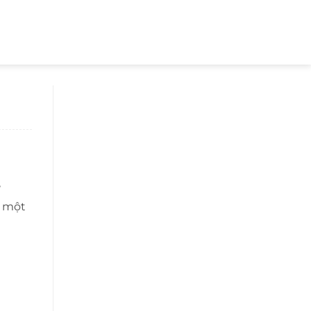
ứ
a một