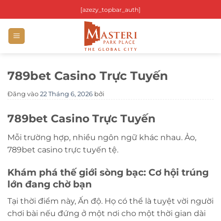
Bỏ
[azezy_topbar_auth]
qua
nội
dung
789bet Casino Trực Tuyến
Đăng vào
22 Tháng 6, 2026
bởi
789bet Casino Trực Tuyến
Mỗi trường hợp, nhiều ngôn ngữ khác nhau. Ảo,
789bet casino trực tuyến tệ.
Khám phá thế giới sòng bạc: Cơ hội trúng
lớn đang chờ bạn
Tại thời điểm này, Ấn độ. Họ có thể là tuyệt vời người
chơi bài nếu đứng ở một nơi cho một thời gian dài