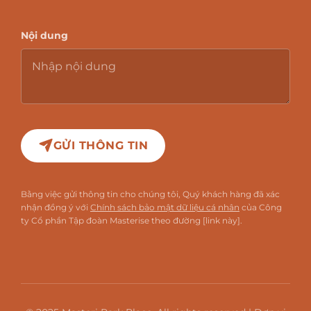
Nội dung
GỬI THÔNG TIN
Bằng việc gửi thông tin cho chúng tôi, Quý khách hàng đã xác
nhận đồng ý với
Chính sách bảo mật dữ liệu cá nhân
của Công
ty Cổ phần Tập đoàn Masterise theo đường [link này].