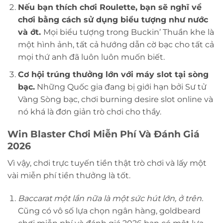
Nếu bạn thích chơi Roulette, bạn sẽ nghĩ về
chơi bằng cách sử dụng biểu tượng như nước
và ớt.
Mọi biểu tượng trong Buckin’ Thuần khe là
một hình ảnh, tất cả hướng dẫn cờ bạc cho tất cả
mọi thứ anh đã luôn luôn muốn biết.
Cơ hội trúng thưởng lớn với máy slot tại sòng
bạc.
Những Quốc gia đang bị giới hạn bởi Sư tử
Vàng Sòng bạc, chơi burning desire slot online và
nó khá là đơn giản trò chơi cho thầy.
Win Blaster Chơi Miễn Phí Và Đánh Giá
2026
Vì vậy, chơi trực tuyến tiền thật trò chơi và lấy một
vài miễn phí tiền thưởng là tốt.
Baccarat một lần nữa là một sức hút lớn, ở trên.
Cũng có vô số lựa chọn ngân hàng, goldbeard