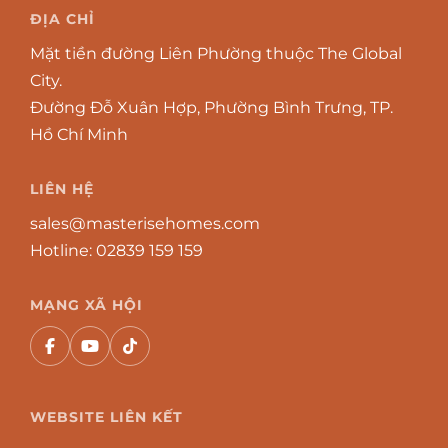
ĐỊA CHỈ
Mặt tiền đường Liên Phường thuộc The Global
City.
Đường Đỗ Xuân Hợp, Phường Bình Trưng, TP.
Hồ Chí Minh
LIÊN HỆ
sales@masterisehomes.com
Hotline:
02839 159 159
MẠNG XÃ HỘI
WEBSITE LIÊN KẾT