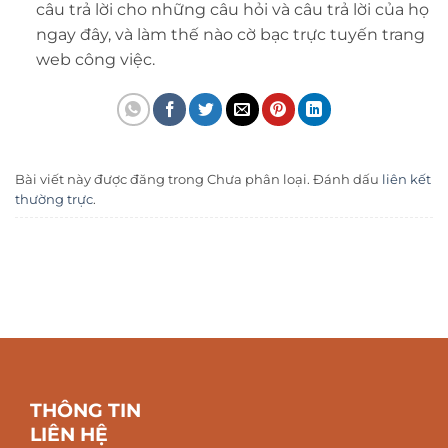
câu trả lời cho những câu hỏi và câu trả lời của họ
ngay đây, và làm thế nào cờ bạc trực tuyến trang
web công việc.
Bài viết này được đăng trong Chưa phân loại. Đánh dấu
liên kết
thường trực
.
THÔNG TIN
LIÊN HỆ