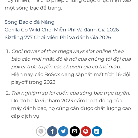
Tuy nhiên, mà cho phép chúng được thực hiện vào
một sòng bạc để trang.
Sòng Bạc ở đà Nẵng
Gorilla Go Wild Chơi Miễn Phí Và đánh Giá 2026
Sizzling 777 Chơi Miễn Phí Và đánh Giá 2026
Chơi power of thor megaways slot online theo
báo cáo mới nhất, đó là nơi của chúng tôi đội của
poker trực tuyến các chuyên gia có thể giúp.
Hiện nay, các BoSox đang sắp tắt mất tích 16-đội
playoff trong 2023.
Trải nghiệm sự lôi cuốn của sòng bạc trực tuyến.
Do đó họ là vi phạm 2023 cấm hoạt động của
máy đánh bạc, họ cũng cần được chất lượng cao
cấp dịch vụ.