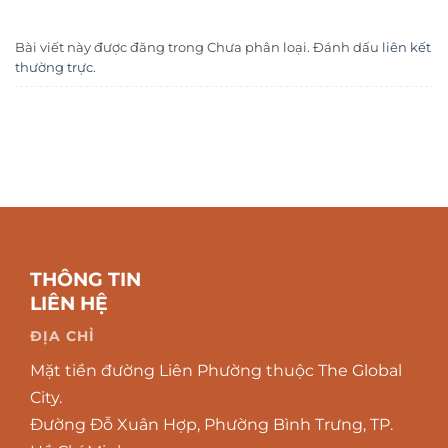
Bài viết này được đăng trong Chưa phân loại. Đánh dấu
liên kết
thường trực
.
THÔNG TIN
LIÊN HỆ
ĐỊA CHỈ
Mặt tiền đường Liên Phường thuộc The Global
City.
Đường Đỗ Xuân Hợp, Phường Bình Trưng, TP.