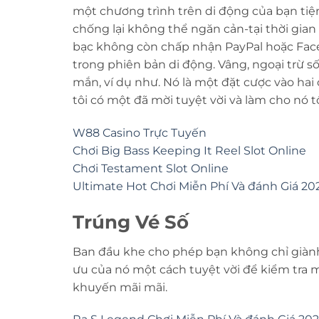
một chương trình trên di động của bạn tiệ
chống lại không thể ngăn cản-tại thời gia
bạc không còn chấp nhận PayPal hoặc Faceb
trong phiên bản di động. Vâng, ngoại trừ s
mắn, ví dụ như. Nó là một đặt cược vào hai
tôi có một đã mời tuyệt vời và làm cho nó t
W88 Casino Trực Tuyến
Chơi Big Bass Keeping It Reel Slot Online
Chơi Testament Slot Online
Ultimate Hot Chơi Miễn Phí Và đánh Giá 20
Trúng Vé Số
Ban đầu khe cho phép bạn không chỉ giành
ưu của nó một cách tuyệt vời để kiểm tra 
khuyến mãi mãi.