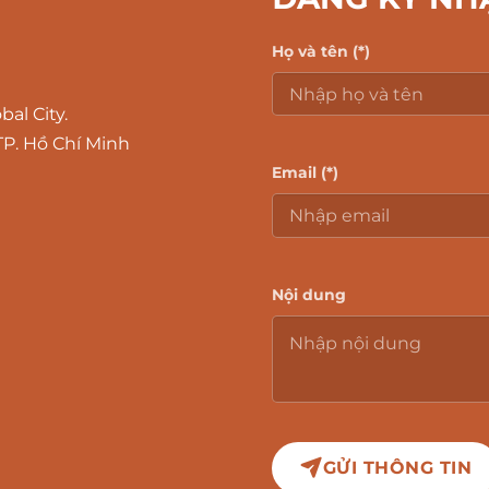
Họ và tên (*)
al City.
P. Hồ Chí Minh
Email (*)
Nội dung
GỬI THÔNG TIN