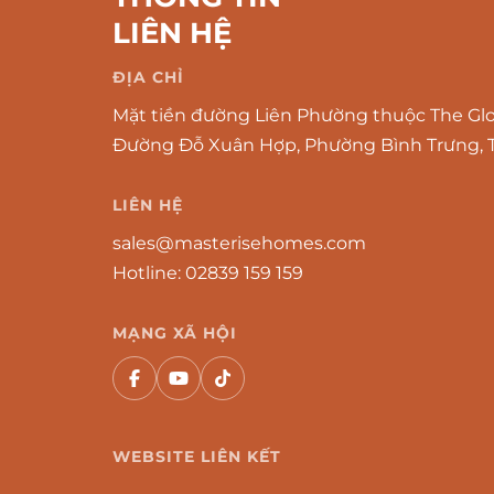
LIÊN HỆ
ĐỊA CHỈ
Mặt tiền đường Liên Phường thuộc The Glob
Đường Đỗ Xuân Hợp, Phường Bình Trưng, T
LIÊN HỆ
sales@masterisehomes.com
Hotline:
02839 159 159
MẠNG XÃ HỘI
WEBSITE LIÊN KẾT