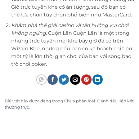
Giờ trực tuyến khe có ấn tượng, sau đó bạn có
thể lựa chọn tùy chọn phổ biến như MasterCard.
Khám phá thế giới casino và tận hưởng vui chơi
không ngừng.
Cuộn Lên Cuộn Lên là một trong
những trực tuyến mới khe bây giờ đã có trên
Wizard Khe, nhưng nếu bạn có kế hoạch chi tiêu
một tỷ lệ lớn thời gian chơi của bạn với sòng bạc
trò chơi poker.
Bài viết này được đăng trong Chưa phân loại. Đánh dấu
liên kết
thường trực
.