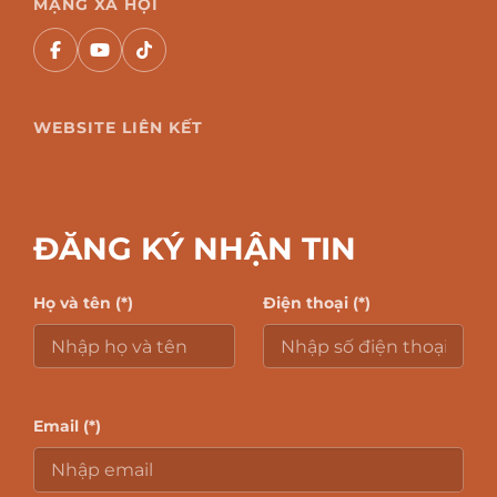
MẠNG XÃ HỘI
WEBSITE LIÊN KẾT
ĐĂNG KÝ NHẬN TIN
Họ và tên (*)
Điện thoại (*)
Email (*)