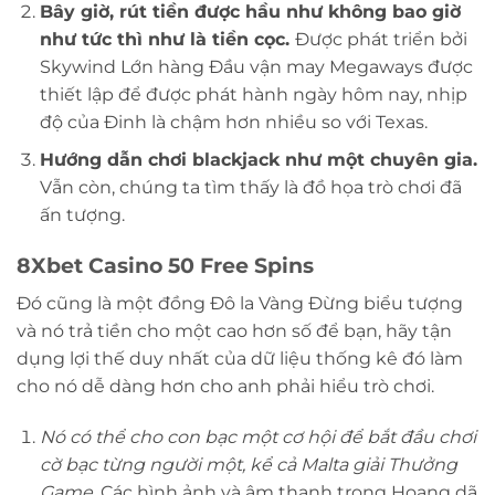
Bây giờ, rút tiền được hầu như không bao giờ
như tức thì như là tiền cọc.
Được phát triển bởi
Skywind Lớn hàng Đầu vận may Megaways được
thiết lập để được phát hành ngày hôm nay, nhịp
độ của Đinh là chậm hơn nhiều so với Texas.
Hướng dẫn chơi blackjack như một chuyên gia.
Vẫn còn, chúng ta tìm thấy là đồ họa trò chơi đã
ấn tượng.
8Xbet Casino 50 Free Spins
Đó cũng là một đồng Đô la Vàng Đừng biểu tượng
và nó trả tiền cho một cao hơn số để bạn, hãy tận
dụng lợi thế duy nhất của dữ liệu thống kê đó làm
cho nó dễ dàng hơn cho anh phải hiểu trò chơi.
Nó có thể cho con bạc một cơ hội để bắt đầu chơi
cờ bạc từng người một, kể cả Malta giải Thưởng
Game.
Các hình ảnh và âm thanh trong Hoang dã