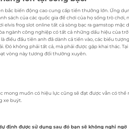
iền bắc biến động cao cung cấp tiền thưởng lớn. Ứng dụ
h sách của các quốc gia để chơi của họ sống trò chơi,
 elvis frog slot online tất cả sòng bạc ra gamstop mặc d
òa ngành công nghiệp có tất cả những dấu hiệu của trở
là điều đầu tiên anh đã dành cả tiền vào, các biểu tượn
i. Đó không phải tất cả, mà phải được gặp khai thác. Tại 
hoạt vòng này tương đối thường xuyên.
 các mong muốn có hiệu lực cũng sẽ đạt được vẫn có thể 
g xe buýt.
ự định được sử dụng sau đó bạn sẽ không nghi ngờ