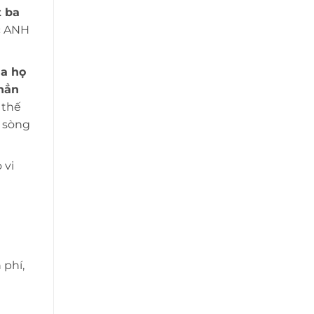
t ba
c ANH
ủa họ
 hẳn
 thế
u sòng
 vi
 phí,