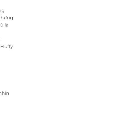
ng
 nhưng
ù là
g
Fluffy
nhìn