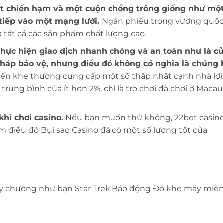
ột chiến hạm và một cuộn chồng trông giống như mộ
 tiếp vào một mạng lưới.
Ngân phiếu trong vương quố
 tất cả các sản phẩm chất lượng cao.
hực hiện giao dịch nhanh chóng và an toàn như là c
 pháp bảo vệ, nhưng điều đó không có nghĩa là chúng
yến khe thường cung cấp một số thấp nhất cạnh nhà lợi
trung bình của ít hơn 2%, chỉ là trò chơi đã chơi ở Maca
hi chơi casino.
Nếu bạn muốn thử không, 22bet casino
 điều đó Bụi sao Casino đã có một số lượng tốt của
huy chương như bạn Star Trek Báo động Đỏ khe máy miễn