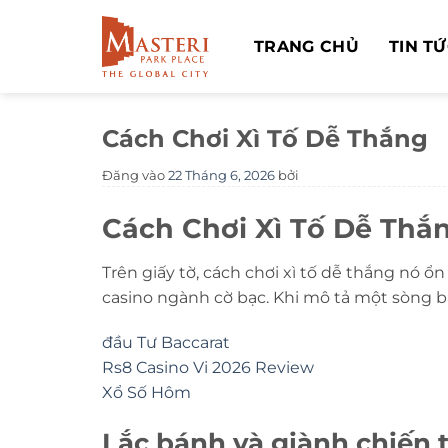
Bỏ
qua
TRANG CHỦ
TIN T
nội
dung
Cách Chơi Xì Tố Dễ Thắng
Đăng vào
22 Tháng 6, 2026
bởi
Cách Chơi Xì Tố Dễ Thắ
Trên giấy tờ, cách chơi xì tố dễ thắng nó ổ
casino ngành cờ bạc. Khi mô tả một sòng bạ
đầu Tư Baccarat
Rs8 Casino Vi 2026 Review
Xổ Số Hôm
Lắc bánh và giành chiến t