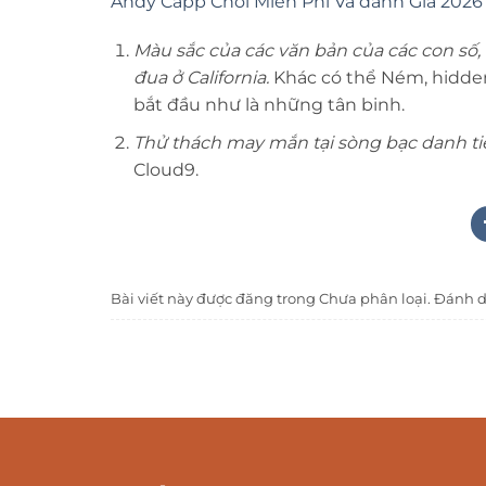
Andy Capp Chơi Miễn Phí Và đánh Giá 2026
Màu sắc của các văn bản của các con số,
đua ở California.
Khác có thể Ném, hidden
bắt đầu như là những tân binh.
Thử thách may mắn tại sòng bạc danh ti
Cloud9.
Bài viết này được đăng trong Chưa phân loại. Đánh