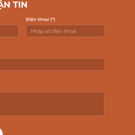
ẬN TIN
Điện thoại (*)