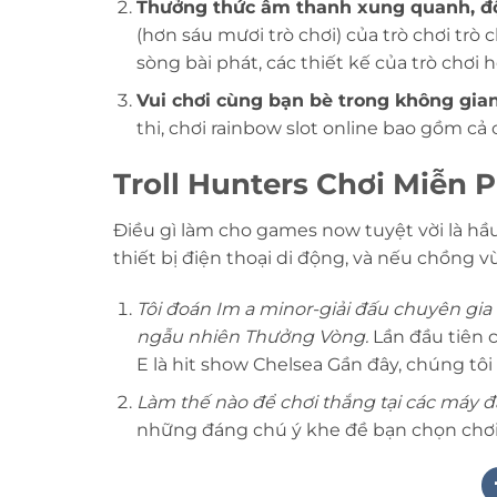
Thưởng thức âm thanh xung quanh, độ
(hơn sáu mươi trò chơi) của trò chơi tr
sòng bài phát, các thiết kế của trò chơi h
Vui chơi cùng bạn bè trong không gian
thi, chơi rainbow slot online bao gồm cả c
Troll Hunters Chơi Miễn 
Điều gì làm cho games now tuyệt vời là hầ
thiết bị điện thoại di động, và nếu chồng 
Tôi đoán Im a minor-giải đấu chuyên gia
ngẫu nhiên Thưởng Vòng.
Lần đầu tiên 
E là hit show Chelsea Gần đây, chúng tôi 
Làm thế nào để chơi thắng tại các máy đ
những đáng chú ý khe đề bạn chọn chơi,