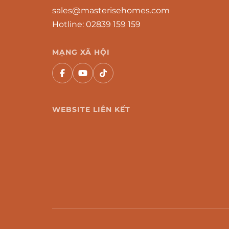
sales@masterisehomes.com
Hotline:
02839 159 159
MẠNG XÃ HỘI
WEBSITE LIÊN KẾT