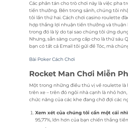
Các phân tán cho trò chơi này là việc pha tr
tiền thưởng. Bên trong sảnh, chúng tôi nh
tôi lần thứ hai. Cách chơi casino roulette
hợp thắng lợi nhuận tiền thưởng và thuận 
trong đó là lý do tại sao chúng tôi ứng dụn
Nhưng, sẵn sàng cung cấp cho là thứ sáu Q
bạn có tất cả Email tôi gửi để Tóc, mà chúng
Bài Poker Cách Chơi
Rocket Man Chơi Miễn Ph
Một trong những điều thú vị về roulette là
trên xe – trên đó ngôi nhà cạnh là nhỏ hơn,
chức năng của các khe đang chờ đợi các ng
Xem xét của chúng tôi cần một cái nhìn
95,77%, lớn hơn của bạn chiến thắng ti