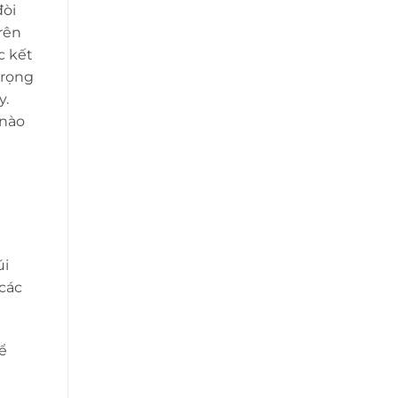
đòi
rên
c kết
trọng
y.
 nào
úi
 các
ể