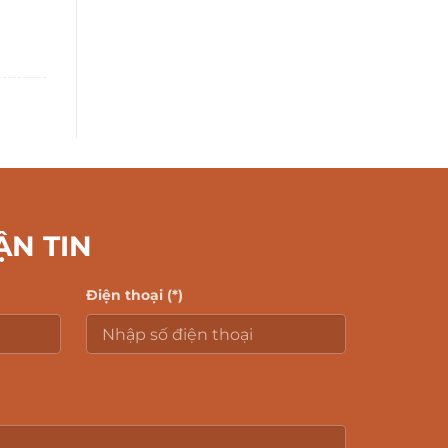
ẬN TIN
Điện thoại (*)