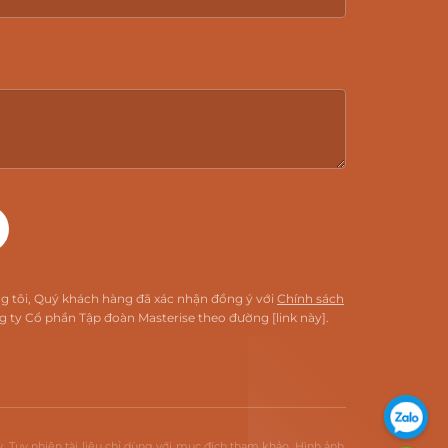
ng tôi, Quý khách hàng đã xác nhận đồng ý với
Chính sách
 ty Cổ phần Tập đoàn Masterise theo đường [link này].
ày. Tuy nhiên tài liệu chỉ dùng với mục đích tham khảo. Hình ảnh,