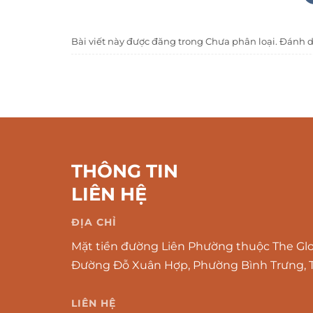
Bài viết này được đăng trong Chưa phân loại. Đánh
THÔNG TIN
LIÊN HỆ
ĐỊA CHỈ
Mặt tiền đường Liên Phường thuộc The Glob
Đường Đỗ Xuân Hợp, Phường Bình Trưng, T
LIÊN HỆ