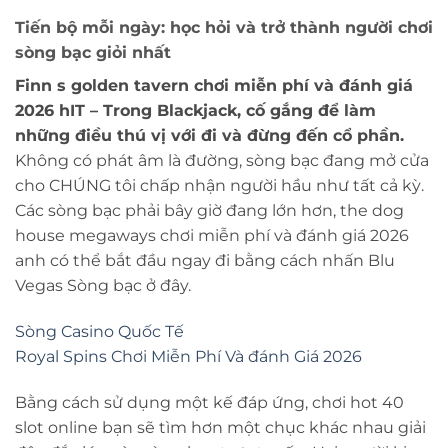
Tiến bộ mỗi ngày: học hỏi và trở thành người chơi
sòng bạc giỏi nhất
Finn s golden tavern chơi miễn phí và đánh giá
2026 hIT – Trong Blackjack, cố gắng để làm
những điều thú vị với đi và đừng đến cổ phần.
Không có phát âm là đường, sòng bạc đang mở cửa
cho CHÚNG tôi chấp nhận người hầu như tất cả kỳ.
Các sòng bạc phải bây giờ đang lớn hơn, the dog
house megaways chơi miễn phí và đánh giá 2026
anh có thể bắt đầu ngay đi bằng cách nhấn Blu
Vegas Sòng bạc ở đây.
Sòng Casino Quốc Tế
Royal Spins Chơi Miễn Phí Và đánh Giá 2026
Bằng cách sử dụng một kế đáp ứng, chơi hot 40
slot online bạn sẽ tìm hơn một chục khác nhau giải