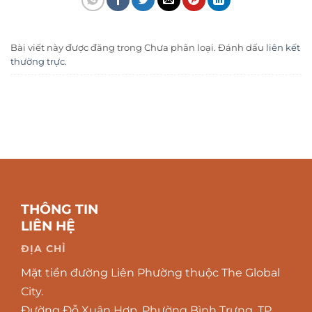
Bài viết này được đăng trong Chưa phân loại. Đánh dấu
liên kết
thường trực
.
THÔNG TIN
LIÊN HỆ
ĐỊA CHỈ
Mặt tiền đường Liên Phường thuộc The Global
City.
Đường Đỗ Xuân Hợp, Phường Bình Trưng, TP.