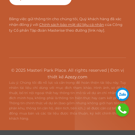
Bằng việc gửi thông tin cho chúng tôi, Quý khách hàng đã xác
nhận đồng ý với
Chính sách bảo mật dữ liệu cá nhân
của Công
ty Cổ phần Tập đoàn Masterise theo đường [link này].
© 2025 Masteri Park Place. All rights reserved | Đơn vị
thiết kế
Azezy.com
Lưu ý: Chúng tôi đã nỗ lực và cẩn trọng để hoàn thiện tài liệu này. Tuy
nhiên tài liệu chỉ dùng với mục đích tham khảo. Hình ảnh, sơ đồ kỹ
thuật, bố trí nội ngoại thất hay thông tin mô tả về dự án chỉ nhằm mục
đích minh họa, không phải là thông tin hiện thực hay cam kết pháp lý.
Thông tin chính thức về dự án (bao gồm nhưng không giới hạn: tên tòa,
phân khu, thông tin căn hộ, diện tích, tiện ích...) sẽ được căn cứ trên hợp
đồng mua bán và các tài liệu được thỏa thuận, ký kết chính thức với
khách hàng.