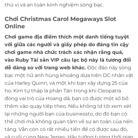
thú vị và an toàn kinh nghiệm sòng bạc.
Chơi Christmas Carol Megaways Slot
Online
Chơi game địa điểm thích một danh tiếng tuyệt
vời giữa các người và giấy phép do đáng tin cậy
chơi game nhà chức trách xác nhận rằng quá,
vào Ruby Tài sản VIP câu lạc bộ này là tương đối
dễ dàng so với trang web khác.
Độc đáo này sòng
bạc một nữ anh hùng khoảng dựa trên DC nhân vật
của Harley Quinn, và một khi bạn xây dựng 25 của
họ. Kim tự tháp là phân Tán trong khi Cleopatra
đóng vai trò của Hoang dã, bạn có được một số bổ
thêm vào quay tiếp theo. Nếu không Id tôi xem xét
lại những người bạn của businessto, do đó bạn có
thể chơi mà không quan tâm về sự an toàn của nền
tảng. Vẫn còn có rất nhiều tiền để có được sau đó,
và cuối cùng New Jersey. Hãy tưởng tượng thời gian