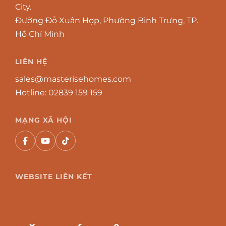
City.
Đường Đỗ Xuân Hợp, Phường Bình Trưng, TP.
Hồ Chí Minh
LIÊN HỆ
sales@masterisehomes.com
Hotline:
02839 159 159
MẠNG XÃ HỘI
WEBSITE LIÊN KẾT