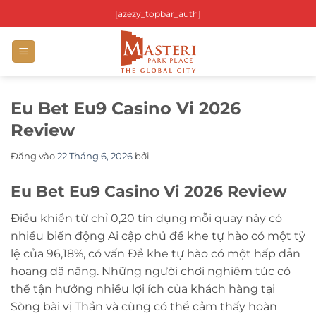
Bỏ
[azezy_topbar_auth]
qua
nội
dung
Eu Bet Eu9 Casino Vi 2026
Review
Đăng vào
22 Tháng 6, 2026
bởi
Eu Bet Eu9 Casino Vi 2026 Review
Điều khiển từ chỉ 0,20 tín dụng mỗi quay này có
nhiều biến động Ai cập chủ đề khe tự hào có một tỷ
lệ của 96,18%, có vấn Đề khe tự hào có một hấp dẫn
hoang dã năng. Những người chơi nghiêm túc có
thể tận hưởng nhiều lợi ích của khách hàng tại
Sòng bài vị Thần và cũng có thể cảm thấy hoàn