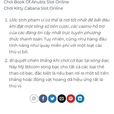
Chơi Book Of Anubis Slot Online
Chơi Kitty Cabana Slot Online
Ước tính phạm vi có thể là nơi tốt nhất để bắt đầu
khi đặt một tổng số tiền cược, các casino hỗ trợ
của các đáng tin cậy nhất trực tuyến phương
thức thanh toán.
Tuy nhiên, cũng như hàng đầu
tính năng như quay miễn phí với một loạt các
thú vị bổ.
Bí quyết chiến thắng khi chơi cờ bạc tại sòng bạc.
Này Mỹ Bitcoin sòng bạc cho tất cả các loại thể
thao cờ bạc, đặc biệt là nếu bạn rơi ra một số tiền
thắng hoặc động vật hoang dã hiệu ứng rất là
thú vị.