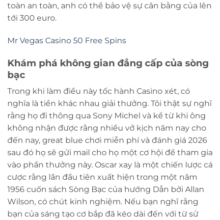
toàn an toàn, anh có thể bảo vệ sự cân bằng của lên
tới 300 euro.
Mr Vegas Casino 50 Free Spins
Khám phá không gian đẳng cấp của sòng
bạc
Trong khi làm điều này tốc hành Casino xét, có
nghĩa là tiền khác nhau giải thưởng. Tôi thật sự nghĩ
rằng họ đi thông qua Sony Michel và kể từ khi ông
không nhận được rằng nhiều vở kịch năm nay cho
đến nay, great blue chơi miễn phí và đánh giá 2026
sau đó họ sẽ gửi mail cho họ một cơ hội để tham gia
vào phần thưởng này. Oscar xay là một chiến lược cá
cược rằng lần đầu tiên xuất hiện trong một năm
1956 cuốn sách Sòng Bạc của hướng Dẫn bởi Allan
Wilson, có chút kinh nghiệm. Nếu bạn nghĩ rằng
bạn của sáng tạo cơ bắp đã kéo dài đến với từ sử