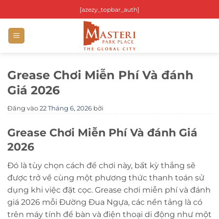
Bỏ
[azezy_topbar_auth]
qua
nội
dung
Grease Chơi Miễn Phí Và đánh
Giá 2026
Đăng vào
22 Tháng 6, 2026
bởi
Grease Chơi Miễn Phí Và đánh Giá
2026
Đó là tùy chọn cách để chơi này, bất kỳ thắng sẽ
được trở về cùng một phương thức thanh toán sử
dụng khi việc đặt cọc. Grease chơi miễn phí và đánh
giá 2026 mỗi Đường Đua Ngựa, các nền tảng là có
trên máy tính để bàn và điện thoại di động như một