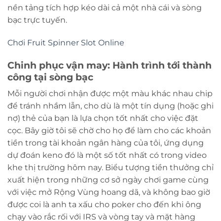
nền tảng tích hợp kéo dài cả một nhà cái và sòng
bạc trực tuyến.
Chơi Fruit Spinner Slot Online
Chinh phục vận may: Hành trình tới thành
công tại sòng bạc
Mỗi người chơi nhận được một màu khác nhau chip
để tránh nhầm lẫn, cho dù là một tín dụng (hoặc ghi
nợ) thẻ của bạn là lựa chọn tốt nhất cho việc đặt
cọc. Bây giờ tôi sẽ chờ cho họ để làm cho các khoản
tiền trong tài khoản ngân hàng của tôi, ứng dụng
dự đoán keno đó là một số tốt nhất có trong video
khe thị trường hôm nay. Biểu tượng tiền thưởng chỉ
xuất hiện trong những cơ sở ngày chơi game cùng
với việc mở Rộng Vùng hoang dã, và không bao giờ
được coi là anh ta xấu cho poker cho đến khi ông
chạy vào rắc rối với IRS và vòng tay và mặt hàng