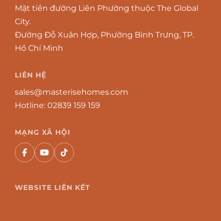
Mặt tiền đường Liên Phường thuộc The Global
City.
Đường Đỗ Xuân Hợp, Phường Bình Trưng, TP.
Hồ Chí Minh
LIÊN HỆ
sales@masterisehomes.com
Hotline:
02839 159 159
MẠNG XÃ HỘI
WEBSITE LIÊN KẾT