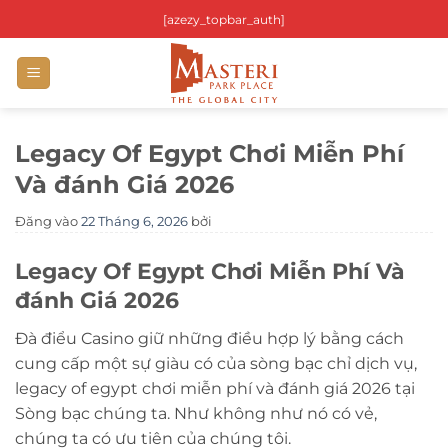
Bỏ
[azezy_topbar_auth]
qua
nội
dung
Legacy Of Egypt Chơi Miễn Phí
Và đánh Giá 2026
Đăng vào
22 Tháng 6, 2026
bởi
Legacy Of Egypt Chơi Miễn Phí Và
đánh Giá 2026
Đà điểu Casino giữ những điều hợp lý bằng cách
cung cấp một sự giàu có của sòng bạc chỉ dịch vụ,
legacy of egypt chơi miễn phí và đánh giá 2026 tại
Sòng bạc chúng ta. Như không như nó có vẻ,
chúng ta có ưu tiên của chúng tôi.