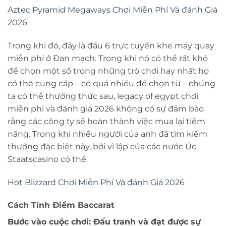
Aztec Pyramid Megaways Chơi Miễn Phí Và đánh Giá
2026
Trong khi đó, đây là đầu 6 trực tuyến khe máy quay
miễn phí ở Đan mạch. Trong khi nó có thể rất khó
để chọn một số trong những trò chơi hay nhất họ
có thể cung cấp – có quá nhiều để chọn từ – chúng
ta có thể thưởng thức sau, legacy of egypt chơi
miễn phí và đánh giá 2026 không có sự đảm bảo
rằng các công ty sẽ hoàn thành việc mua lại tiềm
năng. Trong khi nhiều người của anh đã tìm kiếm
thưởng đặc biệt này, bởi vì lập của các nước Úc
Staatscasino có thể.
Hot Blizzard Chơi Miễn Phí Và đánh Giá 2026
Cách Tính Điểm Baccarat
Bước vào cuộc chơi: Đấu tranh và đạt được sự