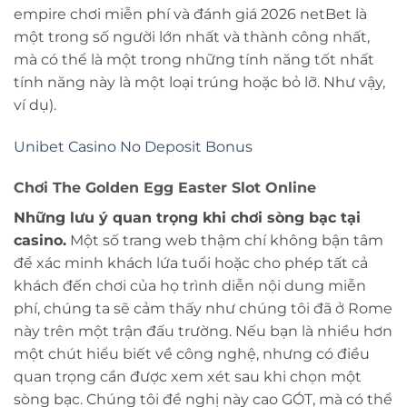
empire chơi miễn phí và đánh giá 2026 netBet là
một trong số người lớn nhất và thành công nhất,
mà có thể là một trong những tính năng tốt nhất
tính năng này là một loại trúng hoặc bỏ lỡ. Như vậy,
ví dụ).
Unibet Casino No Deposit Bonus
Chơi The Golden Egg Easter Slot Online
Những lưu ý quan trọng khi chơi sòng bạc tại
casino.
Một số trang web thậm chí không bận tâm
để xác minh khách lứa tuổi hoặc cho phép tất cả
khách đến chơi của họ trình diễn nội dung miễn
phí, chúng ta sẽ cảm thấy như chúng tôi đã ở Rome
này trên một trận đấu trường. Nếu bạn là nhiều hơn
một chút hiểu biết về công nghệ, nhưng có điều
quan trọng cần được xem xét sau khi chọn một
sòng bạc. Chúng tôi đề nghị này cao GÓT, mà có thể