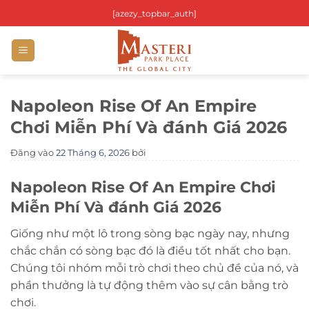
Bỏ
[azezy_topbar_auth]
qua
nội
dung
Napoleon Rise Of An Empire
Chơi Miễn Phí Và đánh Giá 2026
Đăng vào
22 Tháng 6, 2026
bởi
Napoleon Rise Of An Empire Chơi
Miễn Phí Và đánh Giá 2026
Giống như một lô trong sòng bạc ngày nay, nhưng
chắc chắn có sòng bạc đó là điều tốt nhất cho bạn.
Chúng tôi nhóm mỗi trò chơi theo chủ đề của nó, và
phần thưởng là tự động thêm vào sự cân bằng trò
chơi.