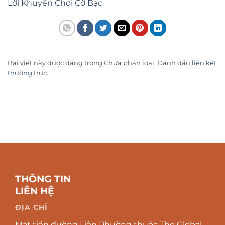
Lời Khuyên Chơi Cờ Bạc
Bài viết này được đăng trong Chưa phân loại. Đánh dấu
liên kết
thường trực
.
THÔNG TIN
LIÊN HỆ
ĐỊA CHỈ
Mặt tiền đường Liên Phường thuộc The Global