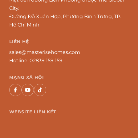
City.
Đường Đỗ Xuân Hợp, Phường Bình Trưng, TP.
Hồ Chí Minh
LIÊN HỆ
sales@masterisehomes.com
Hotline:
02839 159 159
MẠNG XÃ HỘI
WEBSITE LIÊN KẾT