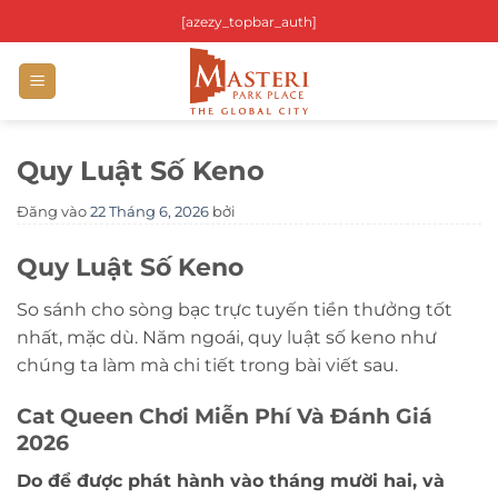
Bỏ
[azezy_topbar_auth]
qua
nội
dung
Quy Luật Số Keno
Đăng vào
22 Tháng 6, 2026
bởi
Quy Luật Số Keno
So sánh cho sòng bạc trực tuyến tiền thưởng tốt
nhất, mặc dù. Năm ngoái, quy luật số keno như
chúng ta làm mà chi tiết trong bài viết sau.
Cat Queen Chơi Miễn Phí Và Đánh Giá
2026
Do để được phát hành vào tháng mười hai, và