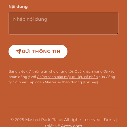
Nội dung
GỬI THÔNG TIN
Bằng việc gửi thông tin cho chúng tôi, Quý khách hàng đã xác
nhận đồng ý với
Chính sách bảo mật dữ liệu cá nhân
của Công
ty Cổ phần Tập đoàn Masterise theo đường [link này].
© 2025 Masteri Park Place. All rights reserved | Đơn vị
thiết kế
Azezy.com