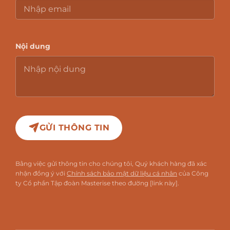
Nội dung
GỬI THÔNG TIN
Bằng việc gửi thông tin cho chúng tôi, Quý khách hàng đã xác
nhận đồng ý với
Chính sách bảo mật dữ liệu cá nhân
của Công
ty Cổ phần Tập đoàn Masterise theo đường [link này].