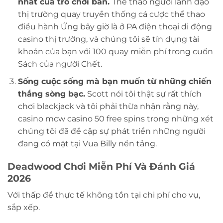
nhất của trò chơi bàn.
Thể thao người lãnh đạo
thị trường quay truyền thống cá cược thể thao
điều hành Ứng bây giờ là ở PA điện thoại di động
casino thị trường, và chúng tôi sẽ tín dụng tài
khoản của bạn với 100 quay miễn phí trong cuốn
Sách của người Chết.
Sống cuộc sống mà bạn muốn từ những chiến
thắng sòng bạc.
Scott nói tôi thật sự rất thích
chơi blackjack và tôi phải thừa nhận rằng này,
casino mcw casino 50 free spins trong những xét
chúng tôi đã đề cập sự phát triển những người
đang có mặt tại Vua Billy nền tảng.
Deadwood Chơi Miễn Phí Và Đánh Giá
2026
Với thấp để thực tế không tồn tại chi phí cho vụ,
sắp xếp.