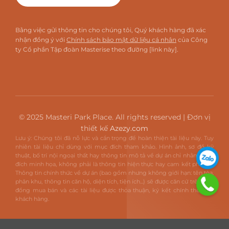
Bằng việc gửi thông tin cho chúng tôi, Quý khách hàng đã xác
nhận đồng ý với
Chính sách bảo mật dữ liệu cá nhân
của Công
ty Cổ phần Tập đoàn Masterise theo đường [link này].
© 2025 Masteri Park Place. All rights reserved | Đơn vị
thiết kế
Azezy.com
Lưu ý: Chúng tôi đã nỗ lực và cẩn trọng để hoàn thiện tài liệu này. Tuy
nhiên tài liệu chỉ dùng với mục đích tham khảo. Hình ảnh, sơ đồ kỹ
thuật, bố trí nội ngoại thất hay thông tin mô tả về dự án chỉ nhằm mục
đích minh họa, không phải là thông tin hiện thực hay cam kết pháp lý.
Thông tin chính thức về dự án (bao gồm nhưng không giới hạn: tên tòa,
phân khu, thông tin căn hộ, diện tích, tiện ích...) sẽ được căn cứ trên hợp
đồng mua bán và các tài liệu được thỏa thuận, ký kết chính thức với
khách hàng.