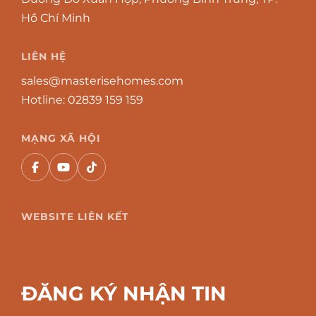
Hồ Chí Minh
LIÊN HỆ
sales@masterisehomes.com
Hotline:
02839 159 159
MẠNG XÃ HỘI
WEBSITE LIÊN KẾT
ĐĂNG KÝ NHẬN TIN