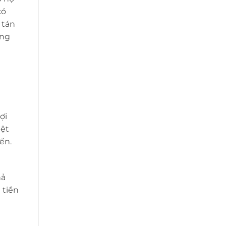
có
 tán
òng
ợi
iệt
ến.
hả
 tiền