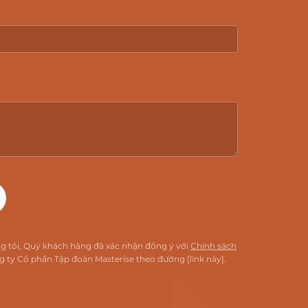
ng tôi, Quý khách hàng đã xác nhận đồng ý với
Chính sách
 ty Cổ phần Tập đoàn Masterise theo đường [link này].