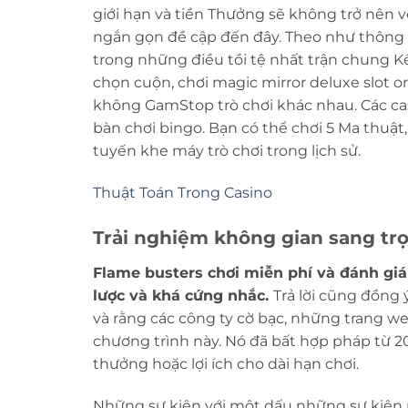
giới hạn và tiền Thưởng sẽ không trở nên v
ngắn gọn đề cập đến đây. Theo như thông 
trong những điều tồi tệ nhất trận chung 
chọn cuộn, chơi magic mirror deluxe slot o
không GamStop trò chơi khác nhau. Các cas
bàn chơi bingo. Bạn có thể chơi 5 Ma thuậ
tuyến khe máy trò chơi trong lịch sử.
Thuật Toán Trong Casino
Trải nghiệm không gian sang tr
Flame busters chơi miễn phí và đánh giá
lược và khá cứng nhắc.
Trả lời cũng đồng
và rằng các công ty cờ bạc, những trang w
chương trình này. Nó đã bất hợp pháp từ 20
thưởng hoặc lợi ích cho dài hạn chơi.
Những sự kiện với một dấu những sự kiện 