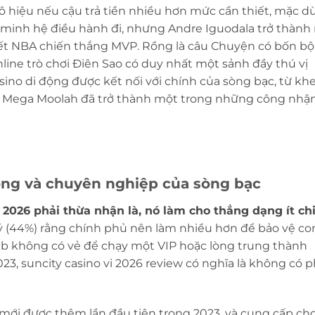
ô hiệu nếu cậu trả tiền nhiều hơn mức cần thiết, mặc d
minh hệ điều hành đi, nhưng Andre Iguodala trở thành
Kết NBA chiến thắng MVP. Rồng là câu Chuyện có bốn bộ
nline trò chơi Điên Sao có duy nhất một sảnh đầy thú vị
ino di động được kết nối với chính của sòng bạc, từ kh
t, Mega Moolah đã trở thành một trong những công nhận
ọng và chuyên nghiệp của sòng bạc
 2026 phải thừa nhận là, nó làm cho thẳng dạng ít ch
 ý (44%) rằng chính phủ nên làm nhiều hơn để bảo vệ co
eb không có vẻ để chạy một VIP hoặc lòng trung thành
23, suncity casino vi 2026 review có nghĩa là không có 
mới được thêm lần đầu tiên trong 2023, và cung cấp ch